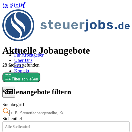
Aktuelle Jobangebote
Jobs
Für Arbeitgeber
Über Uns
28
Stellen
gefunden
FAQ
Kontakt
Merkliste
Filter schließen
Stellenangebote filtern
Suchbegriff
Stellentitel