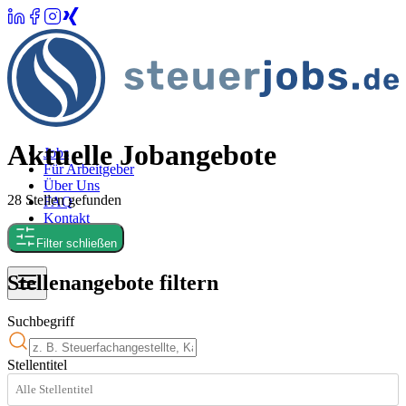
Aktuelle Jobangebote
Jobs
Für Arbeitgeber
Über Uns
28
Stellen
gefunden
FAQ
Kontakt
Merkliste
Filter schließen
Stellenangebote filtern
Suchbegriff
Stellentitel